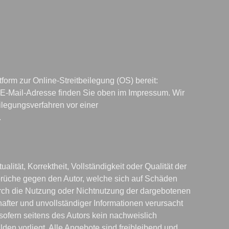
form zur Online-Streitbeilegung (OS) bereit: 
 E-Mail-Adresse finden Sie oben im Impressum. Wir 
eilegungsverfahren vor einer 


lität, Korrektheit, Vollständigkeit oder Qualität der 
prüche gegen den Autor, welche sich auf Schäden 
durch die Nutzung oder Nichtnutzung der dargebotenen 
after und unvollständiger Informationen verursacht 
ofern seitens des Autors kein nachweislich 
den vorliegt. Alle Angebote sind freibleibend und 