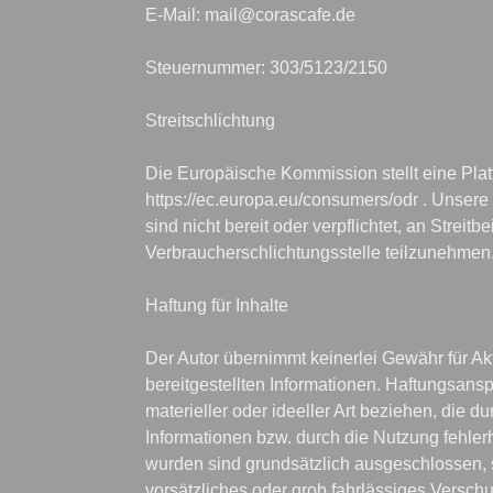
E-Mail: mail@corascafe.de

Steuernummer: 303/5123/2150

Streitschlichtung

Die Europäische Kommission stellt eine Platt
https://ec.europa.eu/consumers/odr . Unsere
sind nicht bereit oder verpflichtet, an Streitb
Verbraucherschlichtungsstelle teilzunehmen.
Haftung für Inhalte

Der Autor übernimmt keinerlei Gewähr für Aktua
bereitgestellten Informationen. Haftungsans
materieller oder ideeller Art beziehen, die 
Informationen bzw. durch die Nutzung fehlerh
wurden sind grundsätzlich ausgeschlossen, s
vorsätzliches oder grob fahrlässiges Verschul