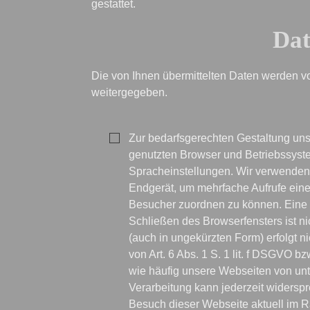
gestattet.
Dat
Die von Ihnen übermittelten Daten werden von
weitergegeben.

Zur bedarfsgerechten Gestaltung uns
genutzten Browser und Betriebssys
Spracheinstellungen. Wir verwenden
Endgerät, um mehrfache Aufrufe eine
Besucher zuordnen zu können. Eine
Schließen des Browserfensters ist nic
(auch in ungekürzten Form) erfolgt ni
von Art. 6 Abs. 1 S. 1 lit. f DSGVO b
wie häufig unsere Webseiten von unt
Verarbeitung kann jederzeit widerspro
Besuch dieser Webseite aktuell im R