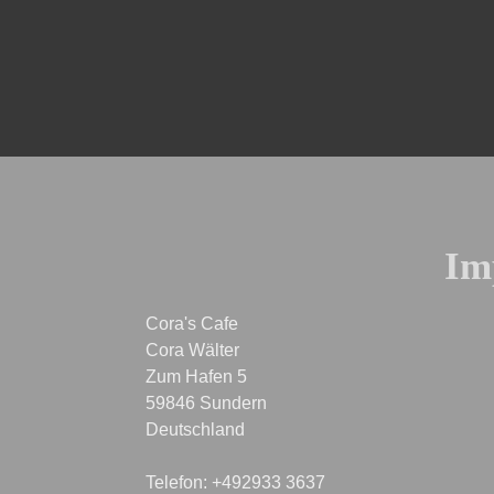
Im
Cora's Cafe

Cora Wälter

Zum Hafen 5

59846 Sundern

Deutschland

Telefon: +492933 3637
